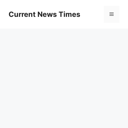
Skip
to
Current News Times
Menu
content